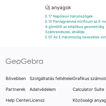
Új anyagok
E 17 Napóleon háromszögek
E 10 Pentagramma mirificum az E-m
A gömbtől az elliptikus geometriáig
Számrendszek, átváltás
E 07 Az E-háromszög nevezetes vona
Bővebben
Szolgáltatás feltételei
Grafikus számol
Partnerek
Adatvédelem
Calculator Suite
Help Center
Licensz
Közösségi anya