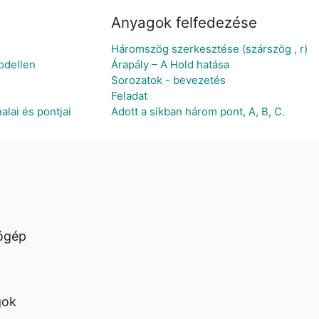
Anyagok felfedezése
Háromszög szerkesztése (szárszög , r)
odellen
Árapály – A Hold hatása
Sorozatok - bevezetés
Feladat
lai és pontjai
Adott a síkban három pont, A, B, C.
ógép
gok