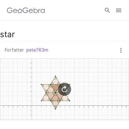
Google Classroom
star
Forfatter
pete763m
GeoGebra Classroom
Log ind