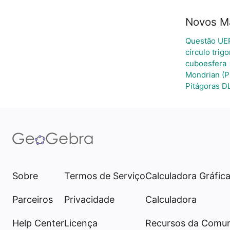
Novos Ma
Questão UE
círculo trig
cuboesfera
Mondrian (P
Pitágoras D
Sobre
Termos de Serviço
Calculadora Gráfic
Parceiros
Privacidade
Calculadora
Help Center
Licença
Recursos da Comu