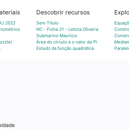
teriais
Descobrir recursos
Explo
RJ 2022
Sem Título
Equaç
onométrico
NC - Ficha 31 - Letizia Oliveira
Contin
Submarino Maurício
Constr
uzzle)
Área do círculo e o valor de Pi
Median
L
Estudo da função quadrática
Parale
a
nidade