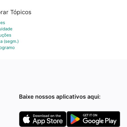
rar Tópicos
ões
uidade
uções
a (segm.)
logramo
Baixe nossos aplicativos aqui: