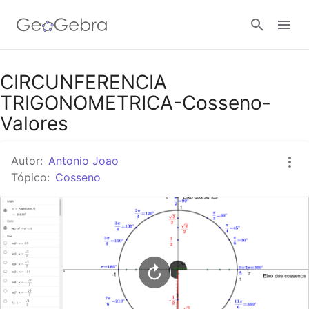
Google Classroom
CIRCUNFERENCIA
TRIGONOMETRICA-Cosseno-
Valores
Tarefa
Autor:
Antonio Joao
Tópico:
Cosseno
Entrar no sistema