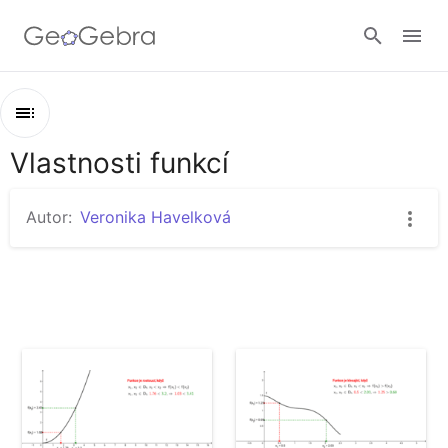
Přihlásit
Vlastnosti funkcí
Osnova
Vlastnosti funkcí
Autor:
Veronika Havelková
Rostoucí funkce
Klesající funkce
Lichá funkce