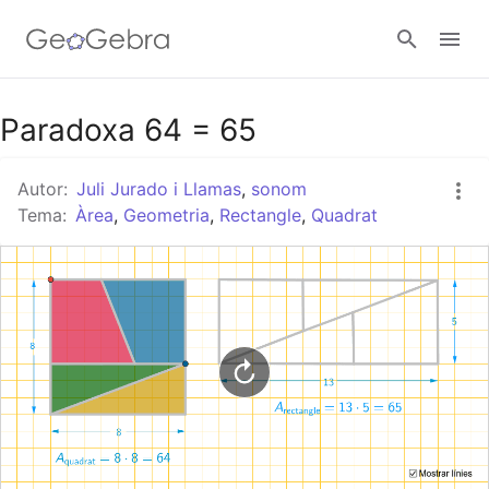
Google Classroom
Paradoxa 64 = 65
Autor:
Juli Jurado i Llamas
,
sonom
Aula GeoGebra
Tema:
Àrea
,
Geometria
,
Rectangle
,
Quadrat
Valideu-vos