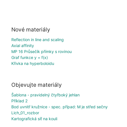
Nové materiály
Reflection in line and scaling
Axial affinity
MP 16 Průsečík přímky s rovinou
Graf funkce y = f(x)
Křivka na hyperboloidu
Objevujte materiály
Šablona - pravidelný čtyřboký jehlan
Příklad 2
Bod uvnitř kružnice - spec. případ: M je střed sečny
Lich_01_rozbor
Kartografická síť na kouli