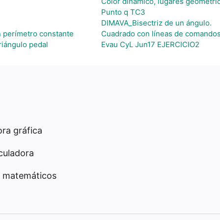
Color dinámico, lugares geométri
Punto q TC3
DIMAVA_Bisectriz de un ángulo.
 perímetro constante
Cuadrado con líneas de comando
riángulo pedal
Evau CyL Jun17 EJERCICIO2
ra gráfica
culadora
 matemáticos