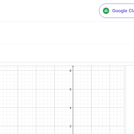
Google C