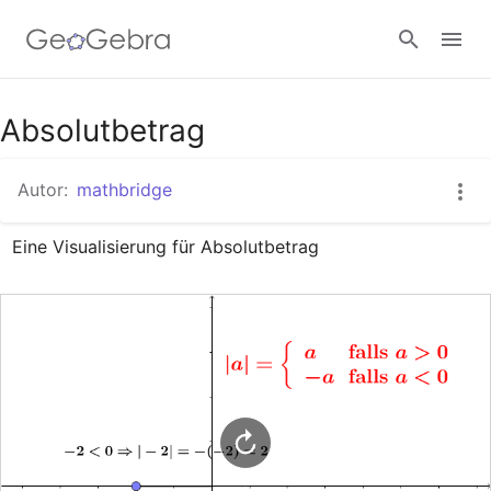
Google Classroom
Absolutbetrag
Autor:
mathbridge
GeoGebra Classroom
Eine Visualisierung für Absolutbetrag
Anmelden