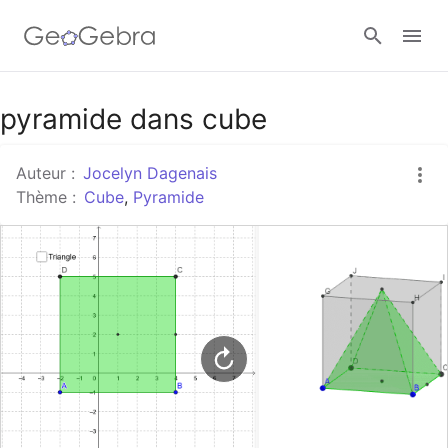
Google Classroom
pyramide dans cube
Auteur :
Jocelyn Dagenais
Classe GeoGebra
Thème :
Cube
,
Pyramide
Se connecter