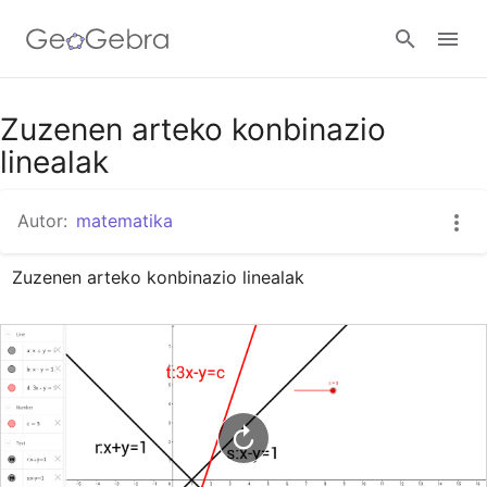
Google Classroom
Zuzenen arteko konbinazio
linealak
GeoGebra Classroom
Autor:
matematika
Zuzenen arteko konbinazio linealak
Abrir sesión