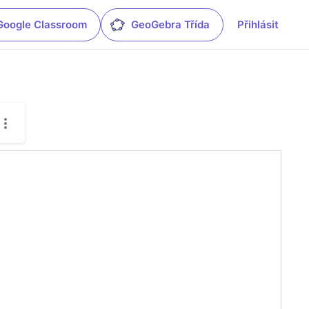
Google Classroom
GeoGebra Třída
Přihlásit