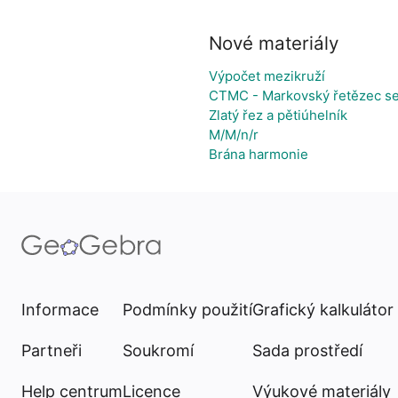
Nové materiály
Výpočet mezikruží
CTMC - Markovský řetězec se
Zlatý řez a pětiúhelník
M/M/n/r
Brána harmonie
Informace
Podmínky použití
Grafický kalkulátor
Partneři
Soukromí
Sada prostředí
Help centrum
Licence
Výukové materiály