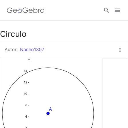
Google Classroom
Circulo
Autor:
Nacho1307
GeoGebra Classroom
Abrir sesión