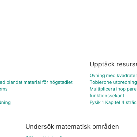
Upptäck resurs
Övning med kvadrater
 blandat material för högstadiet
Toblerone utbredning
Gems
Multiplicera ihop par
funktionssekant
dning
Fysik 1 Kapitel 4 strä
Undersök matematisk områden