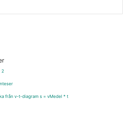
er
 2
enteser
cka från v-t-diagram s = vMedel * t