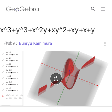
Googleクラスルーム
x^3+y^3+x^2y+xy^2+xy+x+y
作成者:
Bunryu Kamimura
GeoGebra Classroom
ログイン