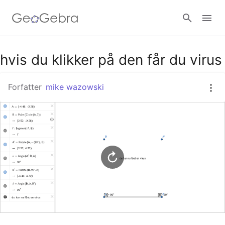
Google Classroom
hvis du klikker på den får du virus
Forfatter
mike wazowski
GeoGebra Classroom
Log ind