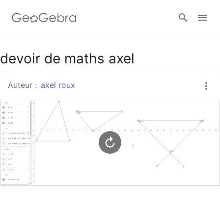
Google Classroom
devoir de maths axel
Auteur :
axel roux
Classe GeoGebra
Se connecter