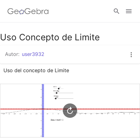
Google Classroom
Uso Concepto de Limite
Autor:
user3932
GeoGebra Classroom
Uso del concepto de Limite
Abrir sesión