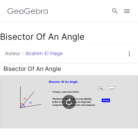
Google Classroom
Bisector Of An Angle
Auteur :
Ibrahim El Hage
Classe GeoGebra
Bisector Of An Angle
Se connecter