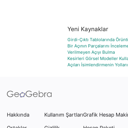
Yeni Kaynaklar
Girdi-Çıktı Tablolarında Örün
Bir Açının Parçalarını İncelem
Verilmeyen Açıyı Bulma
Kesirleri Görsel Modeller Kul
Açıları İsimlendirmenin Yollar
Hakkında
Kullanım Şartları
Grafik Hesap Maki
Ortaklar
Gizlilik
Hesap Paketi