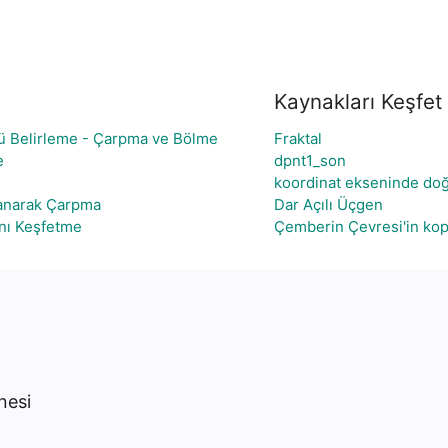
Kaynakları Keşfet
tü Belirleme - Çarpma ve Bölme
Fraktal
e
dpnt1_son
koordinat ekseninde doğ
lanarak Çarpma
Dar Açılı Üçgen
ını Keşfetme
Çemberin Çevresi'in kop
nesi