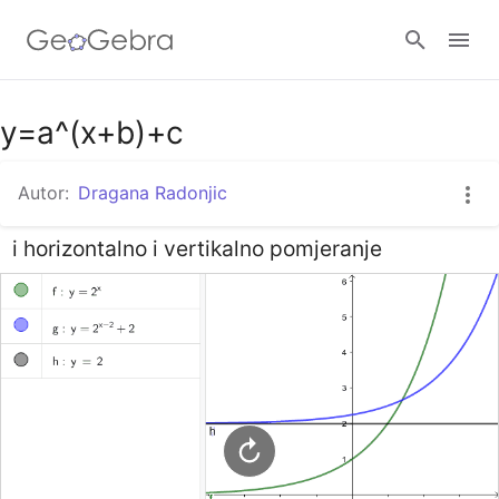
Google Classroom
y=a^(x+b)+c
Autor:
Dragana Radonjic
GeoGebra Razred
i horizontalno i vertikalno pomjeranje
Prijavi se