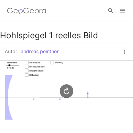
Google Classroom
Hohlspiegel 1 reelles Bild
Autor:
andreas peinthor
GeoGebra Classroom
Anmelden