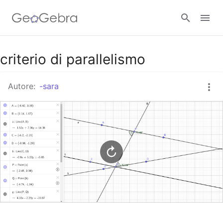
Google Classroom
criterio di parallelismo
Autore:
-sara
GeoGebra Classroom
Accedi