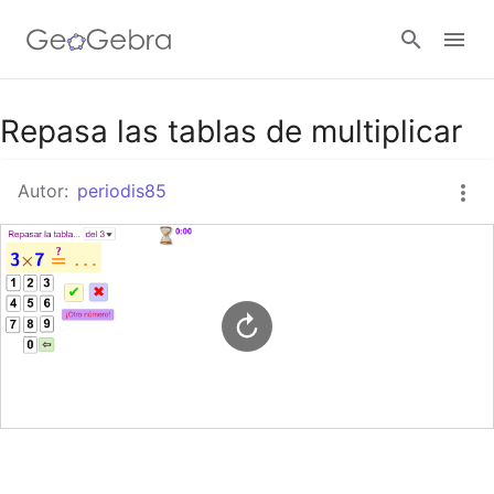
Google Classroom
Repasa las tablas de multiplicar
Autor:
periodis85
GeoGebra Classroom
Abrir sesión