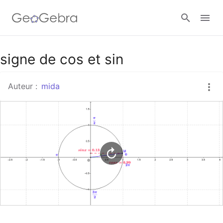
Google Classroom
signe de cos et sin
Auteur :
mida
Classe GeoGebra
Se connecter