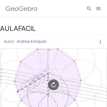
Google Classroom
AULAFACIL
Autor:
Andrea Enríquez
GeoGebra Classroom
Abrir sesión