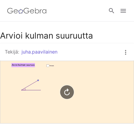
Google Classroom
Arvioi kulman suuruutta
Tekijä:
juha.paavilainen
GeoGebra Classroom
Kirjaudu