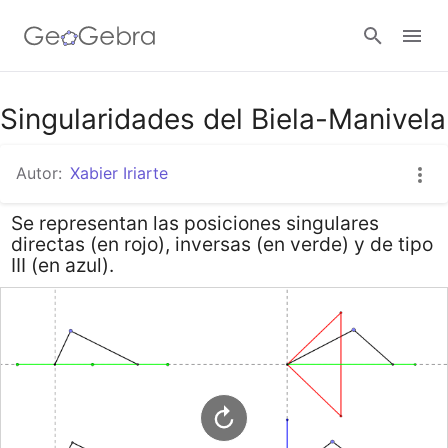
Google Classroom
Singularidades del Biela-Manivela
Autor:
Xabier Iriarte
GeoGebra Classroom
Se representan las posiciones singulares
directas (en rojo), inversas (en verde) y de tipo
Abrir sesión
III (en azul).