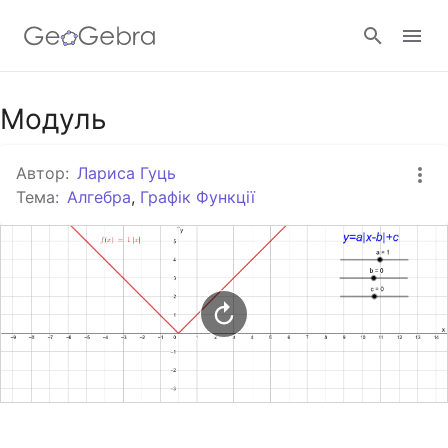
Google Клас
Модуль
Автор:
Лариса Гуць
GeoGebra Клас
Тема:
Алгебра
,
Графік Функції
Увійти