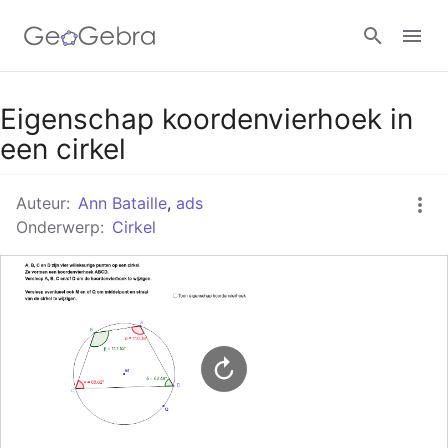
Google Classroom
Eigenschap koordenvierhoek in
een cirkel
GeoGebra Klaslokaal
Auteur:
Ann Bataille
,
ads
Onderwerp:
Cirkel
Aanmelden