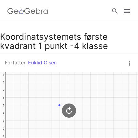
Google Classroom
Koordinatsystemets første
kvadrant 1 punkt -4 klasse
GeoGebra Classroom
Forfatter
Euklid Olsen
Log ind