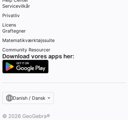
Help Center
Servicevilkår
Privatliv
Licens
Graftegner
Matematikværktøjssuite
Community Resourcer
Download vores apps her:
Danish / Dansk‎
©
2026
GeoGebra®