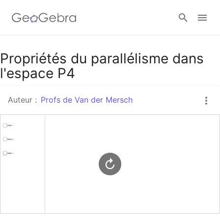
Google Classroom
Propriétés du parallélisme dans
l'espace P4
Classe GeoGebra
Auteur :
Profs de Van der Mersch
Se connecter