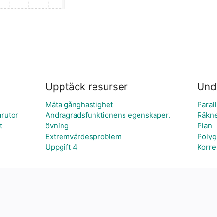
Upptäck resurser
Und
Mäta gånghastighet
Paral
arutor
Andragradsfunktionens egenskaper.
Räkne
t
övning
Plan
Extremvärdesproblem
Polyg
Uppgift 4
Korre