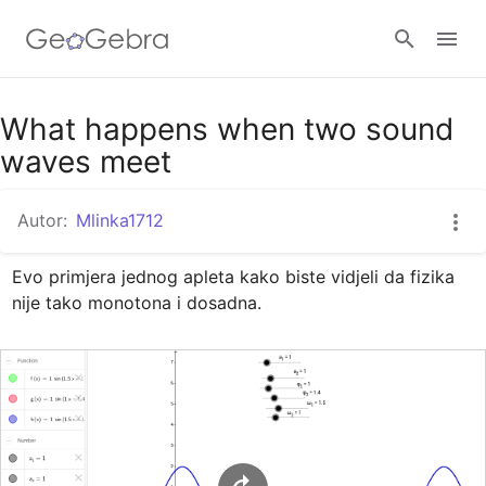
Google Classroom
What happens when two sound
waves meet
GeoGebra Razred
Autor:
Mlinka1712
Evo primjera jednog apleta kako biste vidjeli da fizika 
Prijavi se
nije tako monotona i dosadna.