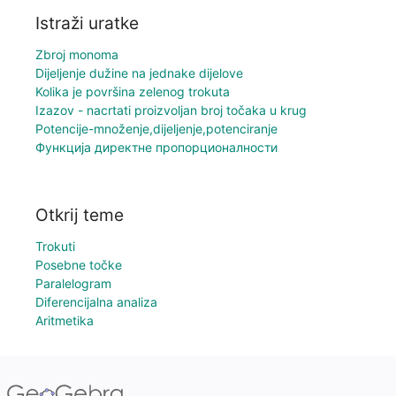
Istraži uratke
Zbroj monoma
Dijeljenje dužine na jednake dijelove
Kolika je površina zelenog trokuta
Izazov - nacrtati proizvoljan broj točaka u krug
Potencije-množenje,dijeljenje,potenciranje
Функција директне пропорционалности
Otkrij teme
Trokuti
Posebne točke
Paralelogram
Diferencijalna analiza
Aritmetika