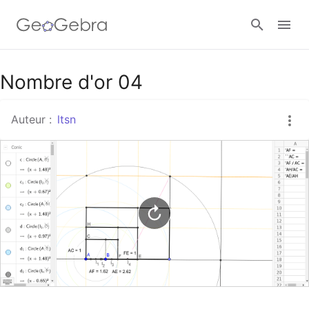
Google Classroom
Nombre d'or 04
Auteur :
ltsn
Classe GeoGebra
Se connecter