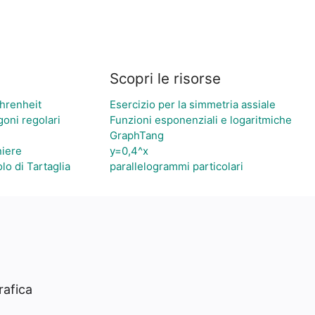
Scopri le risorse
hrenheit
Esercizio per la simmetria assiale
goni regolari
Funzioni esponenziali e logaritmiche
GraphTang
niere
y=0,4^x
olo di Tartaglia
parallelogrammi particolari
rafica