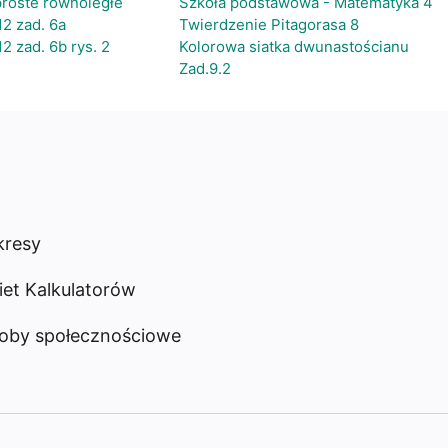
proste równoległe
Szkoła podstawowa - Matematyka 4
12 zad. 6a
Twierdzenie Pitagorasa 8
12 zad. 6b rys. 2
Kolorowa siatka dwunastościanu
Zad.9.2
resy
iet Kalkulatorów
oby społecznościowe