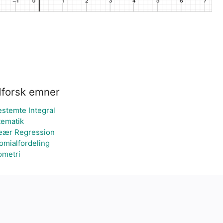
forsk emner
stemte Integral
ematik
eær Regression
omialfordeling
metri