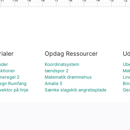
ialer
Opdag Ressourcer
Ud
inder
Koordinatsystem
Ube
nktioner
tændspor 2
Mat
neregel 2
Matematik drømmehus
Lin
eregn Rumfang
Amalie 5
Bin
vektor på linje
Sænke slagskib angrebsplade
Geo