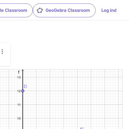
le Classroom
GeoGebra Classroom
Log ind