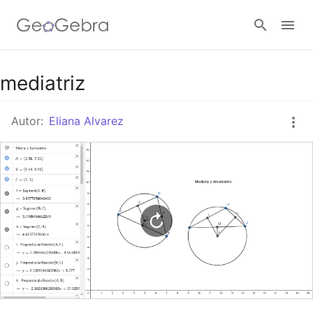
Google Classroom
mediatriz
Autor:
Eliana Alvarez
GeoGebra Classroom
Abrir sesión