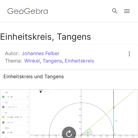
Google Classroom
Einheitskreis, Tangens
Autor:
Johannes Felber
GeoGebra Classroom
Thema:
Winkel
,
Tangens
,
Einheitskreis
Einheitskreis und Tangens
Anmelden