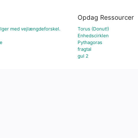
Opdag Ressourcer
ølger med vejlængdeforskel.
Torus (Donut!)
Enhedscirklen
je
Pythagoras
fragtal
gul 2