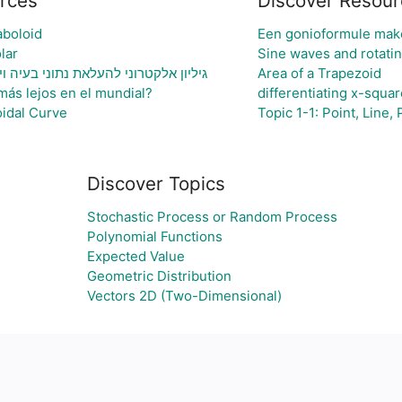
rces
Discover Resour
aboloid
Een gonioformule make
lar
Sine waves and rotatin
גיליון אלקטרוני להעלאת נתוני בעיה 
Area of a Trapezoid
más lejos en el mundial?
differentiating x-squa
idal Curve
Topic 1-1: Point, Line, 
Discover Topics
Stochastic Process or Random Process
Polynomial Functions
Expected Value
Geometric Distribution
Vectors 2D (Two-Dimensional)