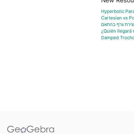
New Resou
Hyperbolic Par
Cartesian vs Po
ויצירת גרף בהתאם
¿Quién llegará 
Damped Trocho