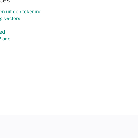
ces
n uit een tekening
g vectors
red
Plane