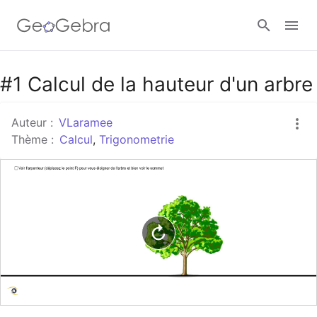
Google Classroom
#1 Calcul de la hauteur d'un arbre
Auteur :
VLaramee
Classe GeoGebra
Thème :
Calcul
,
Trigonometrie
Se connecter