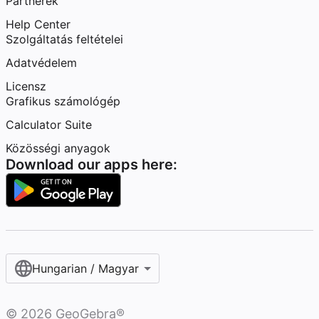
Partnerek
Help Center
Szolgáltatás feltételei
Adatvédelem
Licensz
Grafikus számológép
Calculator Suite
Közösségi anyagok
Download our apps here:
Hungarian / Magyar‎
©
2026
GeoGebra®