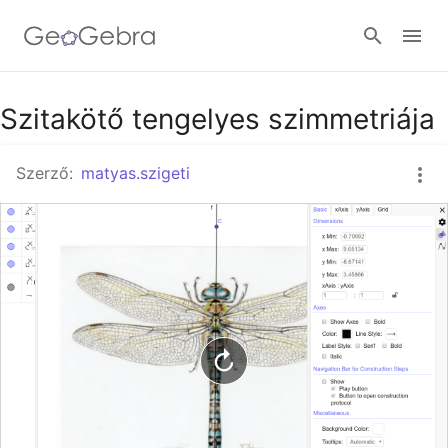
Google Classroom
Szitakötő tengelyes szimmetriája
Szerző:
matyas.szigeti
GeoGebra Classroom
Bejelentkezés