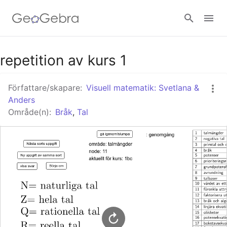
Google Classroom - Interaktiva lektioner
repetition av kurs 1
Författare/skapare:
Visuell matematik: Svetlana &
GeoGebra Classroom - Interaktiva lektioner
Anders
Område(n):
Bråk
,
Tal
Logga in