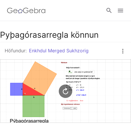
Google Classroom
Pyþagórasarregla könnun
Höfundur:
Enkhdul Merged Sukhzorig
GeoGebra Kennslustofan
Innskráning