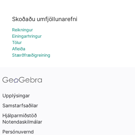
Skoðaðu umfjöllunarefni
Reikningur
Einingarhringur
Tölur
Afleiða
Stærðfræðigreining
Upplýsingar
Samstarfsaðilar
Hjálparmiðstöð
Notendaskilmálar
Persónuvernd