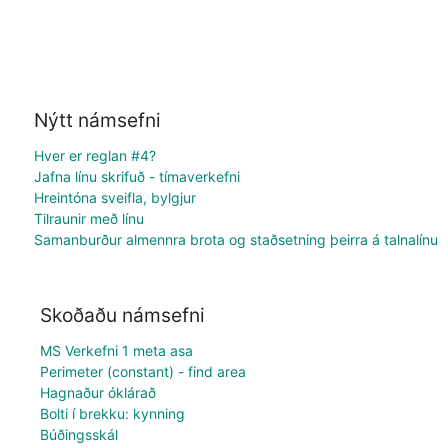
Nýtt námsefni
Hver er reglan #4?
Jafna línu skrifuð - tímaverkefni
Hreintóna sveifla, bylgjur
Tilraunir með línu
Samanburður almennra brota og staðsetning þeirra á talnalínu
Skoðaðu námsefni
MS Verkefni 1 meta asa
Perimeter (constant) - find area
Hagnaður óklárað
Bolti í brekku: kynning
Búðingsskál