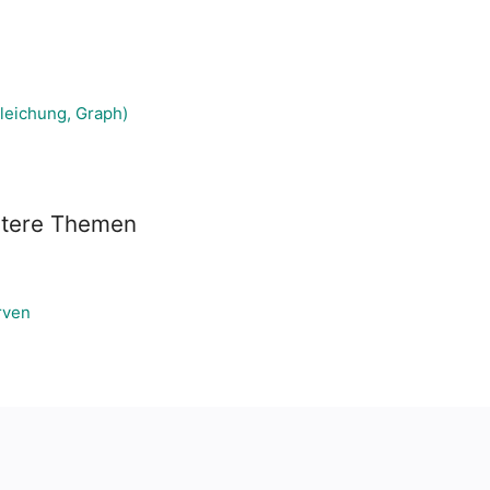
gleichung, Graph)
itere Themen
rven