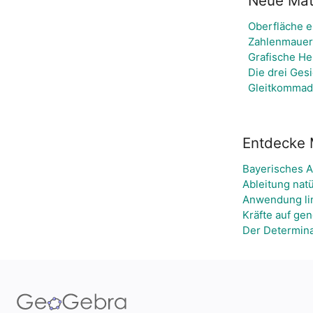
Neue Mate
Oberfläche e
Zahlenmauer 
Grafische He
Die drei Ges
Gleitkommada
Entdecke 
Bayerisches Ab
Ableitung nat
Anwendung li
Kräfte auf ge
Der Determina