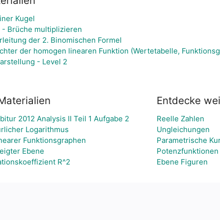
rialien
iner Kugel
- Brüche multiplizieren
rleitung der 2. Binomischen Formel
ichter der homogen linearen Funktion (Wertetabelle, Funktions
rstellung - Level 2
Materialien
Entdecke we
itur 2012 Analysis II Teil 1 Aufgabe 2
Reelle Zahlen
ürlicher Logarithmus
Ungleichungen
nearer Funktionsgraphen
Parametrische Ku
neigter Ebene
Potenzfunktionen
tionskoeffizient R^2
Ebene Figuren