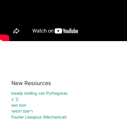
New Resources
bewijs stelling van Pythagoras
z`]]
seo tool
רישום חופשי
Fourier Lissajous (Mechanical)