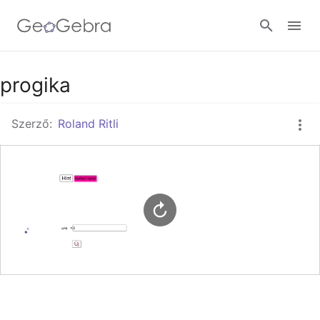
Google Classroom
progika
Szerző:
Roland Ritli
GeoGebra Classroom
Bejelentkezés