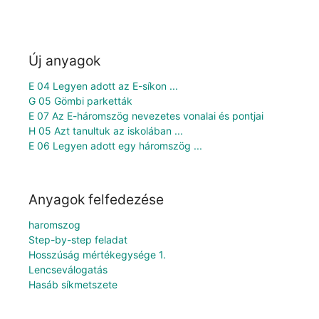
Új anyagok
E 04 Legyen adott az E-síkon ...
G 05 Gömbi parketták
E 07 Az E-háromszög nevezetes vonalai és pontjai
H 05 Azt tanultuk az iskolában ...
E 06 Legyen adott egy háromszög ...
Anyagok felfedezése
haromszog
Step-by-step feladat
Hosszúság mértékegysége 1.
Lencseválogatás
Hasáb síkmetszete